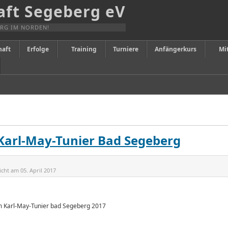
ft Segeberg eV
RG IM NORDEN!
haft
Erfolge
Training
Turniere
Anfängerkurs
Mi
 Karl-May-Tunier Bad Segeberg
licht am
05. April 2017
m Karl-May-Tunier bad Segeberg 2017