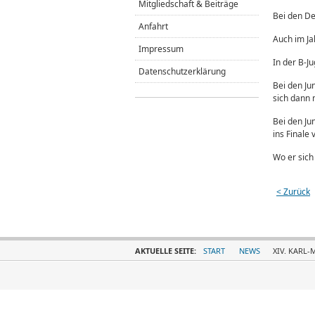
Mitgliedschaft & Beiträge
Bei den De
Anfahrt
Auch im Ja
Impressum
In der B-J
Datenschutzerklärung
Bei den Ju
sich dann 
Bei den Ju
ins Finale 
Wo er sich
< Zurück
AKTUELLE SEITE:
START
NEWS
XIV. KARL-