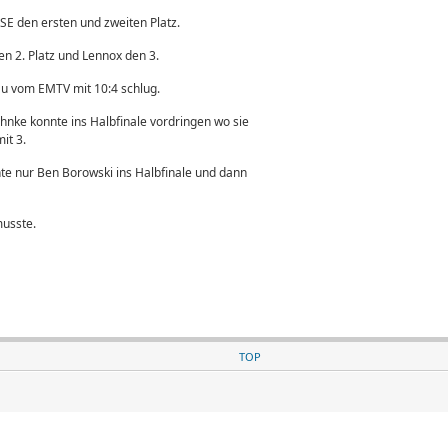
E den ersten und zweiten Platz.
n 2. Platz und Lennox den 3.
nau vom EMTV mit 10:4 schlug.
hnke konnte ins Halbfinale vordringen wo sie
it 3.
nte nur Ben Borowski ins Halbfinale und dann
 musste.
TOP