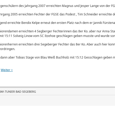
genschülern des Jahrgang 2007 erreichten Magnus und Jesper Lange von der FGS
hrgang 2005 erreichten Fechter der FGSE das Podest , Tim Schneider erreichte de
ugend erreichte Bendix Kelpe erneut den ersten Platz nach dem er Jannik Fürste
niorendamen erreichten 4 Segberger Fechterinnen das 8er Ko. aber nur Anna Sta
mit 15:11 Solveig Linow vom SC Itzehoe geschlagen geben musste und wurde som
niorenherren erreichten drei Segeberger Fechter das 8er Ko. Aber auch hier kon
vordringen.
 dann aber Tobias Stage von Blau Weiß Buchholz mit 15:12 Gesschlagen geben
Weiter >
MAY-TUNIER BAD SEGEBERG